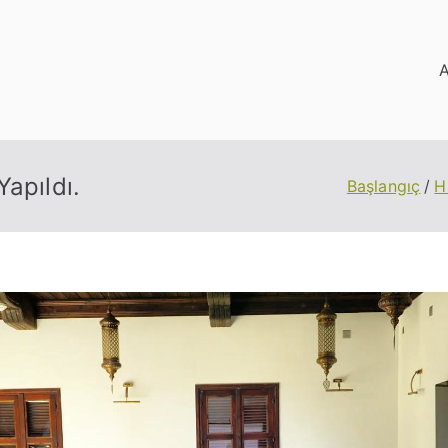
A
siteler Birliği
apıldı.
Başlangıç
H