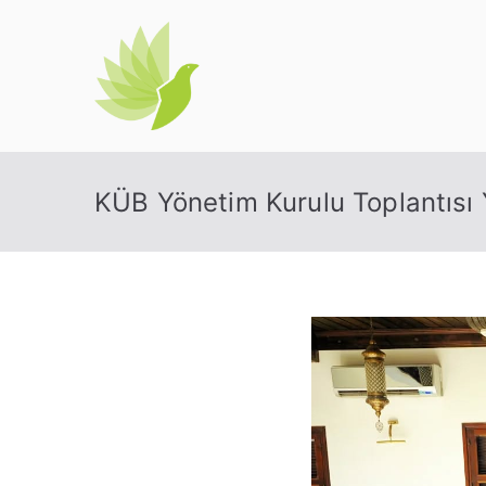
İçeriğe
geç
Kıbrıs Üniver
KÜB Yönetim Kurulu Toplantısı Y